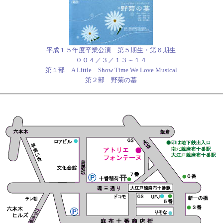
平成１５年度卒業公演 第５期生・第６期生
００４／３／１３～１４
第１部 A Little Show Time We Love Musical
第２部 野菊の墓