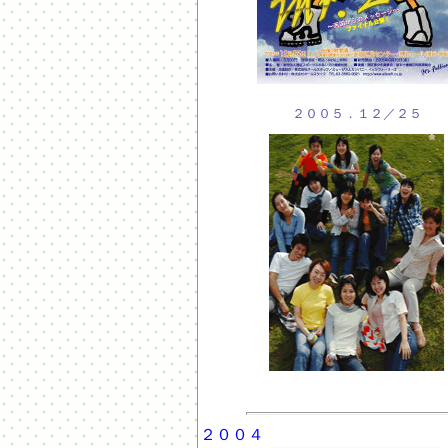
２００５．１２／２５
２００４