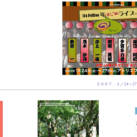
２００７．１／24～27