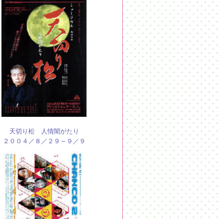
天切り松 人情闇がたり
２００４／８／２９～９／９