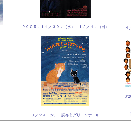
２００５．１１／３０．（水）～１２／４．（日）
４
8
３／２４（木） 調布市グリーンホール