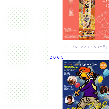
２００６．２／４・５（土日）
２００５