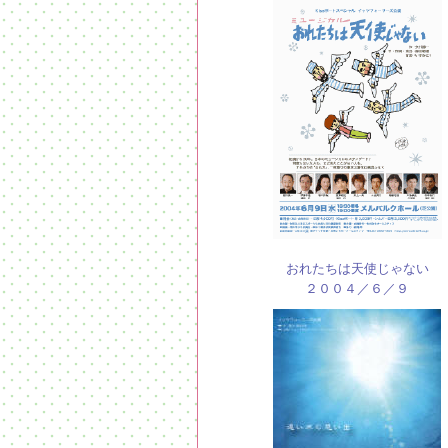
おれたちは天使じゃない
２００４／６／９