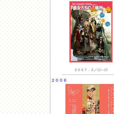
２００７．２／22～25
２００６