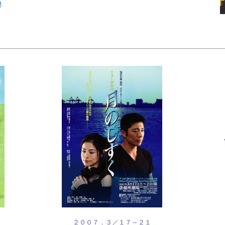
２００７．３／１７～２１