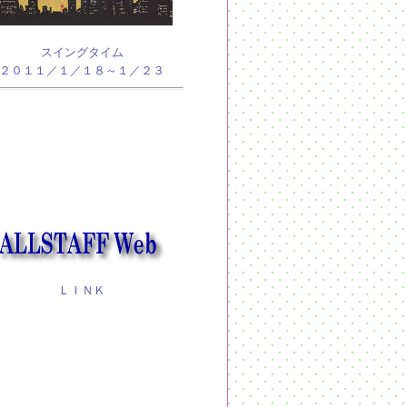
スイングタイム
２０１１／１／１８～１／２３
ＬＩＮＫ