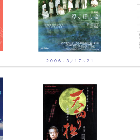
２００６．３／１７～２１