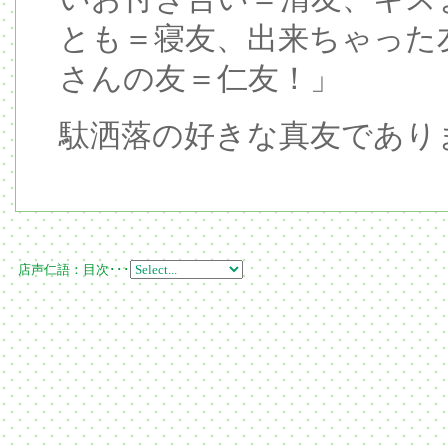
とも＝寝友、出来ちゃった
さんの友＝仁友！」
駄洒落の好きな真友であり
店声仁語：目次･･･