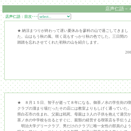
店声仁語－
店声仁語：目次･･･
★ 納涼まつりが終わって遅い夏休みを蓼科の山で過ごしてきまし
た。山はもう秋の風、咲く花もすっかり秋の色でした。三日間の
雑踏を忘れさせてくれた初秋の山を紹介します。
200
★ ８月１５日、智子が逝って８年になる。御茶ノ水の学生街の
クラブの溜まり場だったその店には教室よりもしげく通っていた
県白石市の生まれ、父親は戦死、母親は３人の子供を抱えて過労
茶ノ水の中学校を出るとすぐに、親類の経営する喫茶店を手伝う
明治大学グリークラブ、男だけのクラブに唯一女性の部員のよう