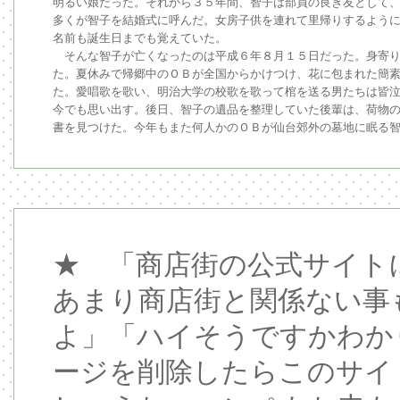
明るい娘だった。それから３５年間、智子は部員の良き友として
多くが智子を結婚式に呼んだ。女房子供を連れて里帰りするよう
名前も誕生日までも覚えていた。
そんな智子が亡くなったのは平成６年８月１５日だった。身寄り
た。夏休みで帰郷中のＯＢが全国からかけつけ、花に包まれた簡
た。愛唱歌を歌い、明治大学の校歌を歌って棺を送る男たちは皆
今でも思い出す。後日、智子の遺品を整理していた後輩は、荷物
書を見つけた。今年もまた何人かのＯＢが仙台郊外の墓地に眠る
★ 「商店街の公式サイト
あまり商店街と関係ない事
よ」「ハイそうですかわか
ージを削除したらこのサイ