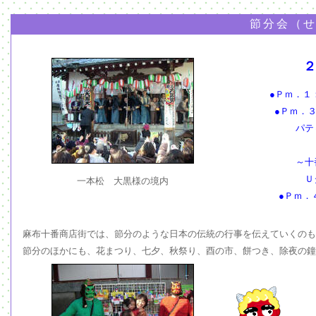
節分会（せ
２
●Ｐｍ．１
●Ｐｍ．
パティ
～十番
Ｕタ
一本松 大黒様の境内
●Ｐｍ．
福袋
麻布十番商店街では、節分のような日本の伝統の行事を伝えていくのも
節分のほかにも、花まつり、七夕、秋祭り、酉の市、餅つき、除夜の鐘