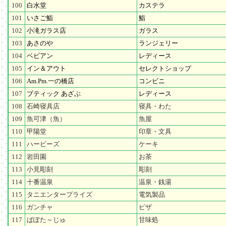
100
白水堂
カステラ
101
いさご鮨
鮨
102
小滝ガラス店
ガラス
103
あさのや
ランジェリー
104
ベビアン
レディース
105
イン＆アウト
セレクトショップ
106
Am.Pm.一の橋店
コンビニ
107
ブティック あざぶ
レディース
108
石崎寝具店
寝具・わた
109
魚可津（魚）
魚屋
110
甲陽堂
印章・文具
111
ハービーズ
ケーキ
112
岩田園
お茶
113
小見彫刻
彫刻
114
十番温泉
温泉・銭湯
115
タニエンタープライズ
電気製品
116
ガンチャ
ピザ
117
ぱぽた～じゅ
甘味処