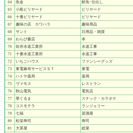
64
魚金
鮮魚･仕出し
65
小島ビリヤード
ビリヤード
66
十番ビリヤード
ビリヤード
67
趣味の店 カワハラ
趣味用品
68
サント
日用品・雑貨
69
わらび書店
本
70
吹井水道工業所
水道工事
71
十番水道工業所
水道工事
72
いちごハウス
ファンシーグッズ
73
東電麻布サービスＳＴ
東電
74
ハトヤ薬局
薬局
75
ヴァモス
レストラン
76
秋山電気
電気店
77
華ぐるま
スナック・カラオケ
78
コスモテラ
ランジェリー
79
七福
居酒屋
80
松栄寿司
寿司
81
大英屋
総菜