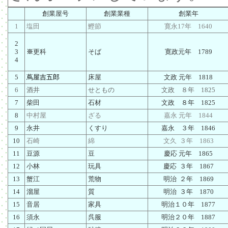
創業屋号
創業業種
創業年
1
塩田
鰹節
寛永17年 1640
2
3
※
更科
そば
寛政元年 1789
4
5
蔦屋吉五郎
床屋
文政 元年 1818
6
酒井
せともの
文政 ８年 1825
7
柴田
石材
文政 ８年 1825
8
中村屋
ざる
嘉永 元年 1844
9
永井
くすり
嘉永 ３年 1846
10
石崎
綿
文久 ３年 1863
11
豆源
豆
慶応 元年 1865
12
小林
玩具
慶応 ３年 1867
13
蟹江
荒物
明治 ２年 1869
14
溜屋
質
明治 ３年 1870
15
音居
家具
明治１０年 1877
16
須永
呉服
明治２０年 1887