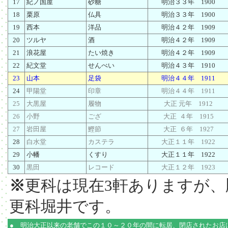
17
紀ノ国屋
砂糖
明治３３年 1900
18
栗原
仏具
明治３３年 1900
19
西本
洋品
明治４２年 1909
20
ツルヤ
酒
明治４２年 1909
21
浪花屋
たい焼き
明治４２年 1909
22
紀文堂
せんべい
明治４３年 1910
23
山本
足袋
明治４４年 1911
24
甲陽堂
印章
明治４４年 1911
25
大黒屋
履物
大正 元年 1912
26
小野
ござ
大正 ４年 1915
27
岩田屋
鰹節
大正 ６年 1927
28
白水堂
カステラ
大正１１年 1922
29
小幡
くすり
大正１１年 1922
30
黒田
レコード
大正１２年 1923
※
更科は現在3軒ありますが
更科堀井です。
● 明治大正以来の老舗でこの１０～２０年の間に転居、閉店されたお店