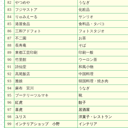
82
やつめや
うなぎ
83
フジヤストア
化粧品
84
りゅみえーる
サンリオ
85
港屋食品
食料品・タバコ
86
三和アドフォト
フォトスタジオ
87
不二園
お茶
88
長寿庵
そば
89
東都工芸印刷
印刷一般
90
竹里館
ウーロン茶
91
詩仙堂
和風小物
92
高尾飯店
中国料理
93
雅娘
韓国料理・焼き肉
94
麻布 宮川
うなぎ
95
ブーテリーツルマキ
靴
96
紅虎
餃子
97
喜虎
居酒屋
98
ユリス
洋菓子・レストラン
99
インテリアショップ 小野
インテリア