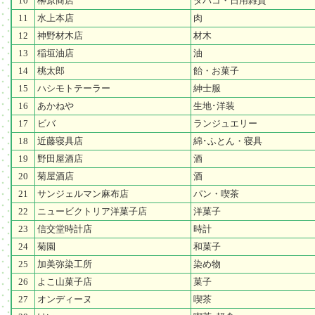
10
榊原商店
タバコ・日用雑貨
11
水上本店
肉
12
神野材木店
材木
13
稲垣油店
油
14
桃太郎
飴・お菓子
15
ハシモトテーラー
紳士服
16
あかねや
生地･洋装
17
ビバ
ランジュエリー
18
近藤寝具店
綿･ふとん・寝具
19
野田屋酒店
酒
20
菊屋酒店
酒
21
サンジェルマン麻布店
パン・喫茶
22
ニュービクトリア洋菓子店
洋菓子
23
信交堂時計店
時計
24
菊園
和菓子
25
加美弥染工所
染め物
26
よこ山菓子店
菓子
27
オンディーヌ
喫茶