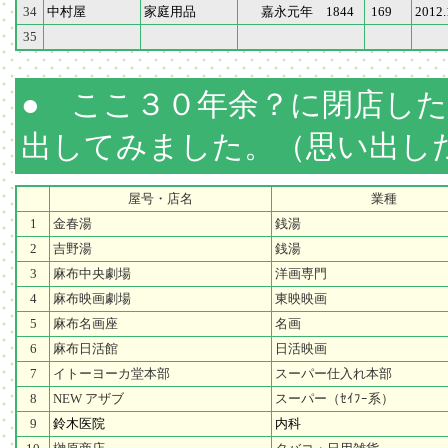
34
中村屋
家庭用品
嘉永元年 1844
169
201
35
● ここ３０年余？に閉店し
出してみました。（思い出し
屋号・店名
業種
1
金春湯
銭湯
2
吉野湯
銭湯
3
麻布中央劇場
洋画専門
4
麻布映画劇場
東映映画
5
麻布名画座
名画
6
麻布日活館
日活映画
7
イトーヨーカ堂本部
スーパー仕入れ本部
8
NEW アザブ
スーパー（ｾｲﾌｰ系）
9
鈴木医院
内科