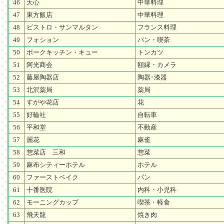
46
天心
中華料理
47
東方飯店
中華料理
48
ビストロ・サンマルタン
フランス料理
49
フォション
パン・喫茶
50
ポークキッチン・キュー
トンカツ
51
阿光商会
額縁・カメラ
52
藤屋陶器店
陶器･漆器
53
北沢薬局
薬局
54
すがや花店
花
55
好輪社
自転車
56
平和堂
不動産
57
麗花
麻雀
58
惣菜店 三和
惣菜
59
麻布シティーホテル
ホテル
60
ファーストベイク
パン
61
十番医院
内科・小児科
62
モーニングカップ
喫茶・軽食
63
飛天龍
焼き肉