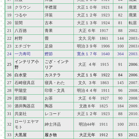
18
クラウン
半襟屋
大正１０年 1921
84
廃業
19
つるや
洋装
大正１２年 1923
82
廃業
20
笹間
古本
大正１３年 1924
81
転居
21
八百徳
青果
大正 ６年 1917
88
200
22
村野
畳
文久 元年 1861
144
200
23
エチゴヤ
足袋
明治３９年 1906
100
200
24
一力寿司
鰹節
寛永１７年 1640
364
20
インテリア小
ござ・インテ
25
大正 ４年 1915
91
200
野
リア
26
白水堂
カステラ
大正１１年 1922
84
200
27
石崎寝具店
寝具・わた
文久 ３年 1863
145
200
28
甲陽堂
印章・文具
明治４４年 1911
96
200
29
岩田園
お茶
大正 ６年 1927
90
200
30
酒井陶器店
陶器
文政８年 1825
184
200
31
共楽社
レコード
大正１２年 1923
88
201
ローリエヤマ
32
紳士洋品
明治44年 1911
100
201
モト
33
大黒屋
履き物
大正元年 1912
93
20