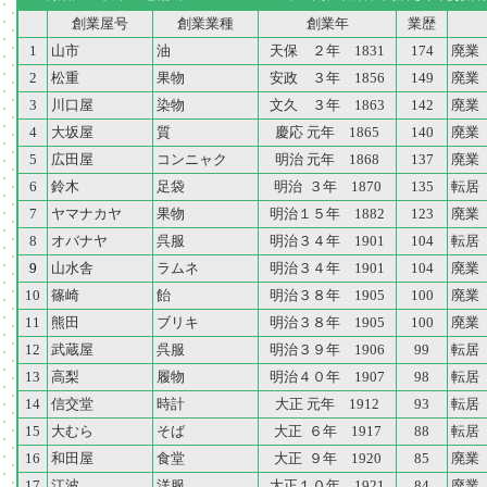
創業屋号
創業業種
創業年
業歴
1
山市
油
天保 ２年 1831
174
廃業
2
松重
果物
安政 ３年 1856
149
廃業
3
川口屋
染物
文久 ３年 1863
142
廃業
4
大坂屋
質
慶応 元年 1865
140
廃業
5
広田屋
コンニャク
明治 元年 1868
137
廃業
6
鈴木
足袋
明治 ３年 1870
135
転居
7
ヤマナカヤ
果物
明治１５年 1882
123
廃業
8
オバナヤ
呉服
明治３４年 1901
104
転居
9
山水舎
ラムネ
明治３４年 1901
104
廃業
10
篠崎
飴
明治３８年 1905
100
廃業
11
熊田
ブリキ
明治３８年 1905
100
廃業
12
武蔵屋
呉服
明治３９年 1906
99
転居
13
高梨
履物
明治４０年 1907
98
転居
14
信交堂
時計
大正 元年 1912
93
転居
15
大むら
そば
大正 ６年 1917
88
転居
16
和田屋
食堂
大正 ９年 1920
85
廃業
17
江波
洋服
大正１０年 1921
84
廃業