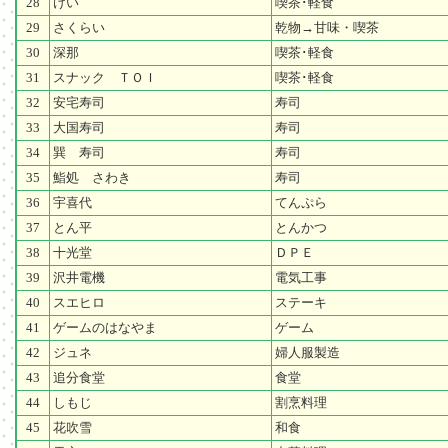
28
けい
喫茶･軽食
29
さくらい
乾物→甘味・喫茶
30
深那
喫茶･軽食
31
スナック ＴＯＩ
喫茶･軽食
32
安宅寿司
寿司
33
大国寿司
寿司
34
巽 寿司
寿司
35
鮨処 さわき
寿司
36
宇喜代
てんぷら
37
とん平
とんかつ
38
十光堂
ＤＰＥ
39
沢井電機
電気工事
40
スエヒロ
ステーキ
41
ゲームのはなやま
ゲーム
42
ジュネ
婦人服製造
43
追分食堂
食堂
44
しもじ
割烹料理
45
花吹雪
和食