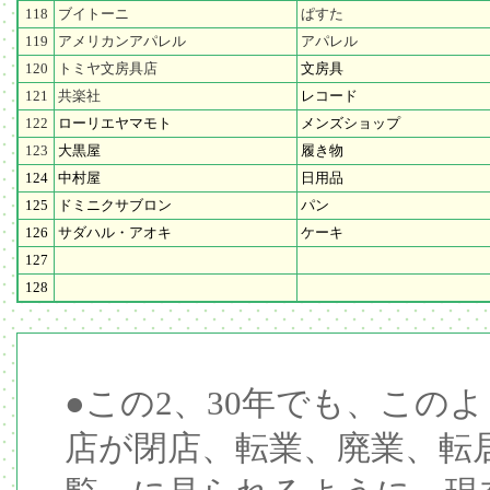
118
ブイトーニ
ぱすた
119
アメリカンアパレル
アパレル
120
トミヤ文房具店
文房具
121
共楽社
レコード
122
ローリエヤマモト
メンズショップ
123
大黒屋
履き物
124
中村屋
日用品
125
ドミニクサブロン
パン
126
サダハル・アオキ
ケーキ
127
128
●この2、30年でも、この
店が閉店、転業、廃業、転