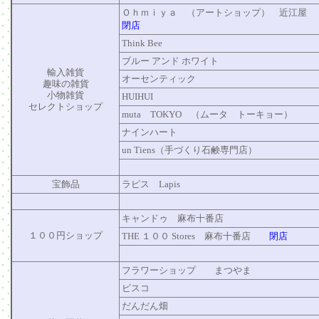
Ｏｈｍｉｙａ （アートショップ） 近江屋
閉店
Think Bee
ブルー アンド ホワイト
輸入雑貨
オーセンティック
趣味の雑貨
小物雑貨
HUIHUI
セレクトショップ
muta TOKYO （ムータ トーキョー）
ナインハート
un Tiens（手づくり石鹸専門店）
宝飾品
ラピス Lapis
キャンドゥ 麻布十番店
１００円ショップ
THE １００ Stores 麻布十番店
閉店
フラワーショップ まつやま
ビスコ
だんだん畑