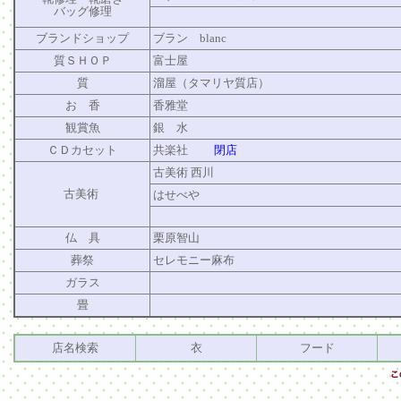
バッグ修理
ブランドショップ
ブラン blanc
質ＳＨＯＰ
富士屋
質
溜屋（タマリヤ質店）
お 香
香雅堂
観賞魚
銀 水
ＣＤカセット
共楽社
閉店
古美術 西川
古美術
はせべや
仏 具
栗原智山
葬祭
セレモニー麻布
ガラス
畳
店名検索
衣
フード