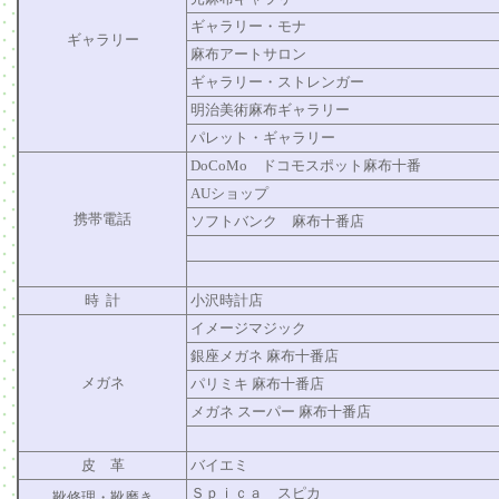
ギャラリー・モナ
ギャラリー
麻布アートサロン
ギャラリー・ストレンガー
明治美術麻布ギャラリー
パレット・ギャラリー
DoCoMo ドコモスポット麻布十番
AUショップ
携帯電話
ソフトバンク 麻布十番店
時 計
小沢時計店
イメージマジック
銀座メガネ 麻布十番店
メガネ
パリミキ 麻布十番店
メガネ スーパー 麻布十番店
皮 革
バイエミ
Ｓｐｉｃａ スピカ
靴修理・靴磨き