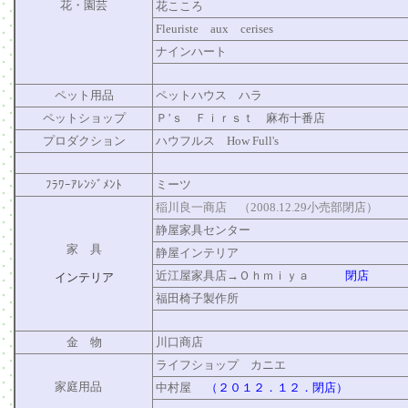
花・園芸
花こころ
Fleuriste aux cerises
ナインハート
ペット用品
ペットハウス ハラ
ペットショップ
Ｐ’ｓ Ｆｉｒｓｔ 麻布十番店
プロダクション
ハウフルス How Full's
ﾌﾗﾜｰｱﾚﾝｼﾞﾒﾝﾄ
ミーツ
稲川良一商店 （2008.12.29小売部閉店）
静屋家具センター
家 具
静屋インテリア
近江屋家具店→Ｏｈｍｉｙａ
閉店
インテリア
福田椅子製作所
金 物
川口商店
ライフショップ カニエ
家庭用品
中村屋
（２０１２．１２．閉店）