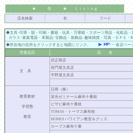
★ 住 ★ Ｌｉｖｉｎｇ
店名検索
衣
フード
◆文具･印章・額・印刷・書籍・玩具・万華鏡・スポーツ用品・化粧品・
ガラス･家庭電器・革製品･宝飾品・装飾品･趣味雑貨・写真・ＤＰＥ・
◆所在地の住所をクリックすると地図にリンク。
･･･各店ペー
営業品目
店 名
武正商店
長門屋文具店
文 具
平野屋文具店
日商（株）
教育教材
栄光ゼミナール麻布十番校
ビザビ麻布十番校
学習塾
TOMAS・トーマス麻布校
教室
HUIHUI ハワイアン教室＆グッズ
カーブス麻布十番