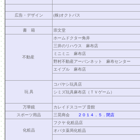
広告・デザイン
(株)オクトパス
書 籍
崇文堂
ホームドクター角井
三井のリハウス 麻布店
ミニミニ 麻布店
不動産
野村不動産アーバンネット 麻布センター
エイブル 麻布店
コバヤシ玩具店
玩 具
シミズ玩具麻布店（ＴＶゲーム）
万華鏡
カレイドスコープ 昔館
スポーツ用品
三晃商会
２０１４．５．閉店
フクヤ 化粧品店
化粧品
オバタ薬局化粧品