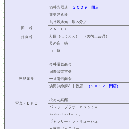
酒井陶器店
２００９ 閉店
龍美洋食器
九谷焼窯元 鏑木分店
陶 器
ＺＡＺＯＵ
方圓（ほうえん） （美術工芸品）
洋食器
器の店 篠
山川屋
今井電気商会
国際音響電機
家庭電器
十番電気商会
浜野無線麻布十番店
（２０１２．閉店）
松尾写真館
写真・ＤＰＥ
パレットプラザ Ｐｈｏｔｏ
Azabujuban Gallery
ギャラリー・ラ・リューシュ
元麻布ギャラリー