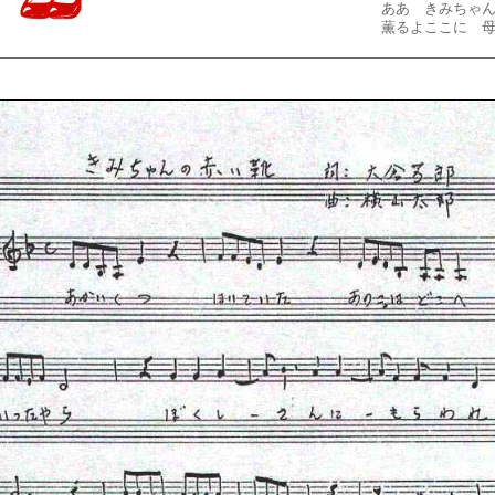
ああ きみちゃ
薫るよここに 母