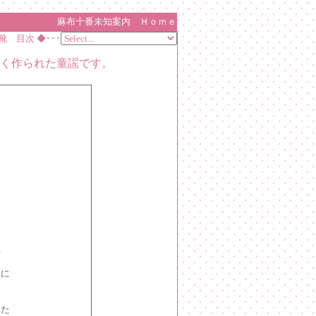
麻布十番未知案内 Ｈｏｍｅ
靴 目次 ◆･･･
く作られた童謡です。
へ
に
いた