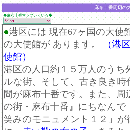
麻布十番周辺の大
◆麻布十番マップいろいろ◆
●
港区には 現在67ヶ国の大
の大使館が あります。
（
港
使館）
港区の人口約１５万人のうち
ルな街、そして、古き良き時
間が麻布十番です。また、周
の街・麻布十番』にちなんで
笑みのモニュメント１２」が