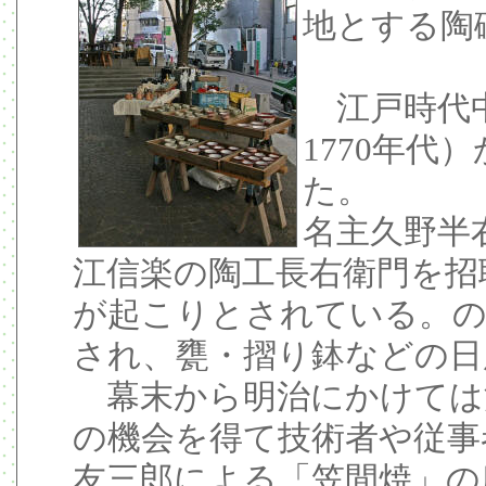
地とする陶
江戸時代中
1770年代
た。
名主久野半
江信楽の陶工長右衛門を招
が起こりとされている。の
され、甕・摺り鉢などの日
幕末から明治にかけては
の機会を得て技術者や従事
友三郎による「笠間焼」の