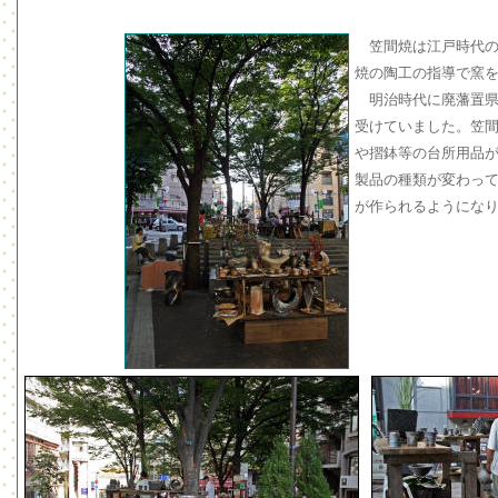
笠間焼は江戸時代
焼の陶工の指導で窯
明治時代に廃藩置県
受けていました。笠間
や摺鉢等の台所用品
製品の種類が変わっ
が作られるようにな