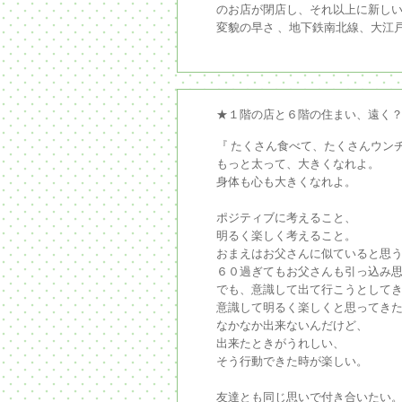
のお店が閉店し、それ以上に新し
変貌の早さ 、地下鉄南北線、大江
★１階の店と６階の住まい、遠く
『 たくさん食べて、たくさんウン
もっと太って、大きくなれよ。
身体も心も大きくなれよ。
ポジティブに考えること、
明るく楽しく考えること。
おまえはお父さんに似ていると思
６０過ぎてもお父さんも引っ込み
でも、意識して出て行こうとして
意識して明るく楽しくと思ってき
なかなか出来ないんだけど、
出来たときがうれしい、
そう行動できた時が楽しい。
友達とも同じ思いで付き合いたい