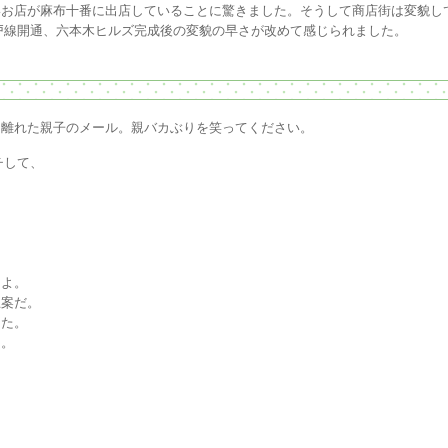
いお店が麻布十番に出店していることに驚きました。そうして商店街は変貌し
戸線開通、六本木ヒルズ完成後の変貌の早さが改めて感じられました。
？離れた親子のメール。親バカぶりを笑ってください。
チして、
うよ。
思案だ。
きた。
た。
。