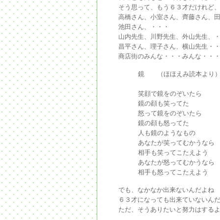
そう思って、もう６３才だけれど
高橋さん、小室さん、齊藤さん、
池田さん、・・・
山内先生、川野先生、外山先生、
昌平さん、理子さん、横山先生・
商店街のみんな・・・みんな・・
鏡 （ほほえみ読本より
笑顔で鏡をのぞいたら
鏡の顔も笑ってた
怒って鏡をのぞいたら
鏡の顔も怒ってた
人も鏡のようなもの
あなたが笑ってむかうなら
相手も笑ってこたえよう
あなたが怒ってむかうなら
相手も怒ってこたえよう
でも、なかなか出来ないんだよね
６３才になっても出来ていないん
ただ、そうありたいと努力はする