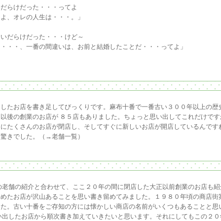
だらけだった・・・ってよ
、オレの人生は・・・。」
いだらけだった・・・けど～
・、一番の間違いは、お前と結婚したことだ・・・ってよ」
出したお店を書き足してびっくりです。麻布十番で一番古い３００年以上の歴
以後の創業のお店が ８５店もありました。ちょっと思い出してこれだけで
なにたくさんのお店が閉店し、そしてすぐに新しいお店が開店しているんです
て驚きでした。（→
老舗一覧
）
の老舗の紹介と合わせて、ここ２０年の間に閉店した大正以前創業のお店も
やめたお店が沢山あることを思い書き留めてみました。１９８０年頃の商店街
した。古い十番をご存知の方には懐かしい商店の名前がいくつもあることと思
い出したお店から順次書き加えていきたいと思います。それにしてもこの２