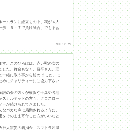
ホームランに総立ちの中、我が４人
一歩、６－７で負け試合、でもまぁ
2005.6.29.
ます。このひろばは、赤い靴の女の
でした。舞台もなく、昌平さん、理
で一緒に歌う事から始め ました。に
ためにチャリティーにご協力下さい
童謡の会の方々が横浜や千葉や各地
ャズカルテッドの方々、クロスロー
ィーが続けられてきました。
んなバカな声に扇動されるように、
用をそのまま寄付した方がいいなど
阪神大震災の義捐金、スマトラ沖津