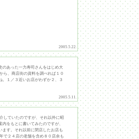
2005.5.22.
史のあった一力寿司さんをはじめ大
すから、商店街の資料を調べれば１０
ね。１／３近いお店がわずか２、３
2005.5.11.
紹介していたのですが、それ以外に昭
案内をもとに書いてみたのですが、
います。それ以前に閉店したお店も
０年で２４店の老舗を含め８０店余も