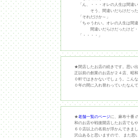
「ん、・・・オレの人生は間違い
そう、間違いだらけだったよ
「それだけか～」
「ちゃうわい。オレの人生は間違
間違いだらけだったけど・・・
「・・・・」
★閉店したお店の続きです。思い
正以前の創業のお店が２４店、昭和
０軒ではきかないでしょう。こん
０年の間に入れ替わっていたなん
★
老舗一覧のページ
に、麻布十番 
和のお店や戦後開店したお店でも
６０店以上の名前が浮かんできま
沢山あると思いますので、 また思