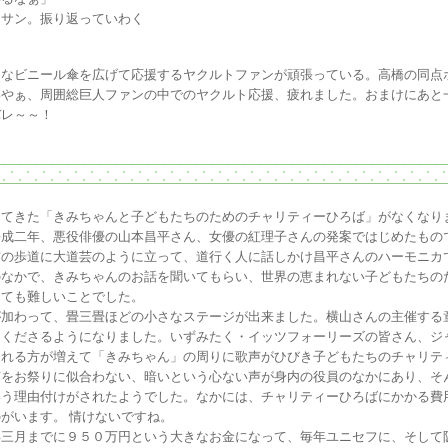
サン。振り返っていわく
さなビニール傘を広げて応援するヤクルトファンが頑張っている。高橋の同点
いやぁ、周囲総巨人ファンの中でのヤクルト応援、疲れました。おまけにあと
バレ～～！
けてきた「きみちゃんと子どもたちのためのチャリティーひろば」がなくなり
平成二年、悪役俳優の山本昌平さん、女優の紅理子さんの発案ではじめたもの
の歩道に大道芸のように立って、道行く人に話しかけ昌平さんのハーモニカ
のなかで、きみちゃんのお話を聞いてもらい、世界の恵まれない子どもたちの
とても難しいことでした。
加わって、畳三畳ほどの小さなステージが出来ました。横山さんの主催する
てくださるようになりました。いずみたく・イッツフォーリーズの皆さん、ジ
される方が増えて「きみちゃん」の周りに歌声がひびき子どもたちのチャリテ
をお祭りに似合わない、暗いという心ない声が身内の役員のなかにあり、そ
いう理由付けがされたようでした。なかには、チャリティーひろばにかかる費
がいます。 情けないですね。
三月までに９５０万円という大きなお金になって、毎年ユニセフに、そして