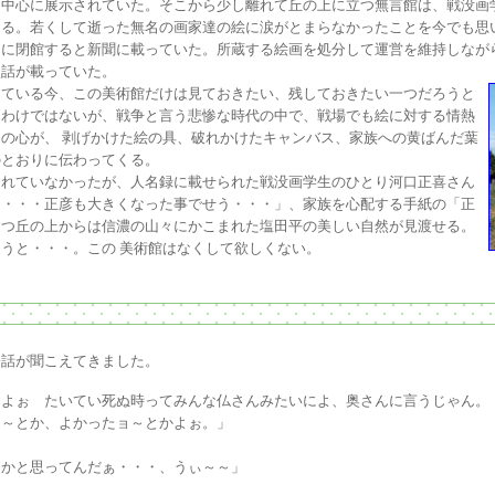
を中心に展示されていた。そこから少し離れて丘の上に立つ無言館は、戦没画
ある。若くして逝った無名の画家達の絵に涙がとまらなかったことを今でも思
に閉館すると新聞に載っていた。所蔵する絵画を処分して運営を維持しなが
談話が載っていた。
ている今、この美術館だけは見ておきたい、残しておきたい一つだろうと
るわけではないが、戦争と言う悲惨な時代の中で、戦場でも絵に対する情熱
の心が、 剥げかけた絵の具、破れかけたキャンバス、家族への黄ばんだ葉
のとおりに伝わってくる。
れていなかったが、人名録に載せられた戦没画学生のひとり河口正喜さん
・・・・正彦も大きくなった事でせう・・・」、家族を心配する手紙の「正
建つ丘の上からは信濃の山々にかこまれた塩田平の美しい自然が見渡せる。
うと・・・。この 美術館はなくして欲しくない。
会話が聞こえてきました。
よぉ たいてい死ぬ時ってみんな仏さんみたいによ、奥さんに言うじゃん。
とか、よかったョ～とかよぉ。」
かと思ってんだぁ・・・、うぃ～～」