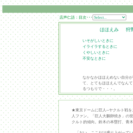
店声仁語：目次･･･
ほほえみ 狩野
いそがしいときに
イライラするときに
くやしいときに
不安なときに
なかなかほほえめない自分が
て、とてもほほえんでなんて
るつもりで・・・。
★東京ドームに巨人─ヤクルト戦
人ファン。「巨人大鵬卵焼き」の
クルト的傾向。鈴木の本塁打、青
「おい、ここだけ盛り上がってい