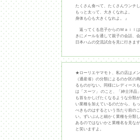
たくさん食べて、たくさんウンチ
もっと太って、大きくなれよ。
身体も心も大きくなれよ。 』
返ってくる息子からのＭａｉｌは
きにメールを通して親子の会話、
日本ハムの交流試合を見に行きま
★ローリエヤマモト、私の店はメ
（通産省）の分類によるのか区の商
るものがない。同様にレディース
は「スーツ」 のこと、「紳士洋品
も首をかしげたくなるような分類
い業種を加えているのだから、も
べきものはするという当たり前の
い。ずいぶんと細かく業種を分類
あるのではないかと業種名を見な
と笑いますよ。