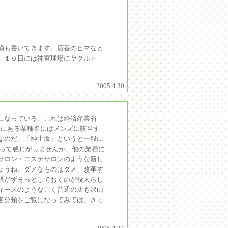
摘も書いてきます。店番のヒマなと
。１０日には神宮球場にヤクルト─
2005.4.30.
になっている。これは経済産業省
下にある業種名にはメンズに該当す
なのだ。「紳士服」というと一般に
ツって感じがしませんか。他の業種に
サロン・エステサロンのような新し
ょうね。ダメなものはダメ、改革す
騒がずそっとしておくのが役人らし
ィースのようなごく普通の店も沢山
名分類をご覧になってみては、きっ