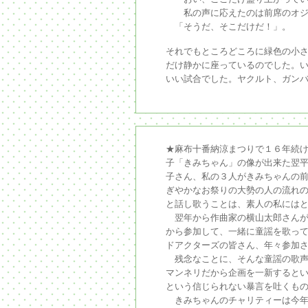
私の声に応えたのは前席のオジ
「そうだ、そこだけだ！」。
それでもところどころに緑色の小
だけ静かに座っているのでした。
いい試合でした。ヤクルト、ガン
★麻布十番納涼まつりで１６年続
子「きみちゃん」の像が出来た翌
子さん、私の３人がきみちゃんの前
ぎやかなお祭りの大勢の人の流れ
と話し歌うことは、素人の私には
翌年から作曲家の横山太郎さんが
から参加して、一緒に童謡を歌っ
ドアクターズの皆さん、年々参加
残念なことに、そんな童謡の歌声
マンネリだから企画を一新すると
という信じられない暴言を吐くもの
きみちゃんのチャリティーは今年