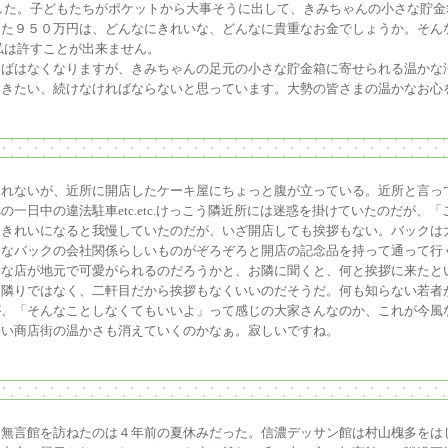
した。子どもたちがポケットから大事そうに出して、きみちゃんの小さな貯
った９５０万円は、どんなにきれいな、どんなに貴重なお金でしょうか。そん
私は許すことが出来ません。
ばはなくなりますが、きみちゃんの足元の小さな貯金箱に寄せられる温かな
いきたい、続けなければならないと思っています。大勢の皆さまの温かなお心
しれないが、近所に開店したケーキ屋にちょっと腹が立っている。近所と言っ
一日中の違法駐車etc.etc.けっこう隣近所には迷惑を掛けていたのだが、
くきれいになると我慢していたのだが、いざ開店しても挨拶もない。バックは
きなバックの会社関係らしいものがぞろぞろと開店の記念品を持って通って行
うな店が地元で可愛がられるのだろうかと、お隣に聞くと、何と挨拶に来たと
隣りではなく、二軒目だから挨拶もなくいいのだそうだ。何も知らない若者
が、「そんなことしなくてもいいよ」って感じの大家さんなのか、これが今風
しい商店街の温かさも消えていくのかなぁ。寂しいですね。
と無言館を訪ねたのは４年前の夏休みだった。信濃デッサン館は村山槐多をは