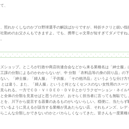
して、
、照れかくしなのかプロ野球選手の解説ばかりですが、時折チクリと鋭い指
会社勤めのお父さんもできますよ。でも、携帯じゃ文章が短すぎてダメですね
す。
ンズショップ。ところが行政や商店街連合会などから来る業種名は「紳士服」
工課の分類によるのかわからないが、中 分類 「衣料品等の身の回り品」の
もない。「紳士服」「婦人服」「子供服」「その他洋品」というような分け方
」とは違う。また、「婦人服」というと何となくセンスのない女性用のスー
が見られる。一方でＣＤ・ＶＩＤＥＯ・ＤＶＤとかリラクゼーション・ネイル
っと全体の分類を見直せばと思うのだが、おそらく担当者に言っても無駄でし
ことを、川下から提言する器量のあるものがいないらしい。穏便に、当たらず
しているように見えるが該当する業種が見あたらない店、それもメンズ、レデ
がらこんな分類しかできないのかとバカらしくなってきた。皆さんも一度業種