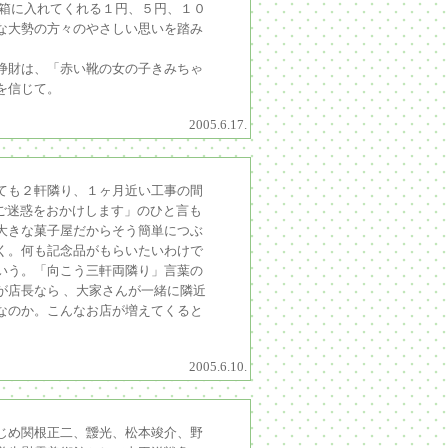
金箱に入れてくれる１円、５円、１０
な大勢の方々のやさしい思いを踏み
浄財は、「赤い靴の女の子きみちゃ
を信じて。
2005.6.17.
ても２軒隣り、１ヶ月近い工事の間
「ご迷惑をおかけします」のひと言も
大きな菓子屋だからそう簡単につぶ
く。何も記念品がもらいたいわけで
いう。「向こう三軒両隣り」言葉の
が店長なら 、大家さんが一緒に隣近
なのか。こんなお店が増えてくると
2005.6.10.
じめ関根正二、靉光、松本竣介、野