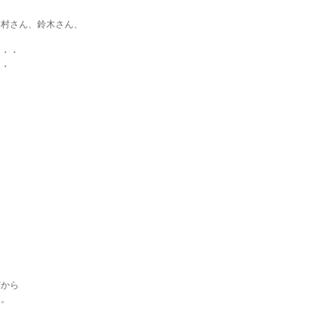
、
田村さん、鈴木さん、
・・・
・・
・
）
だから
よ。