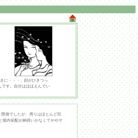
ときに・・・、顔がひきつっ
んです。自分はほほえんでい
３塁側でしたが、周りはほとんど巨
と堀内采配が納得いかなくてややヤ