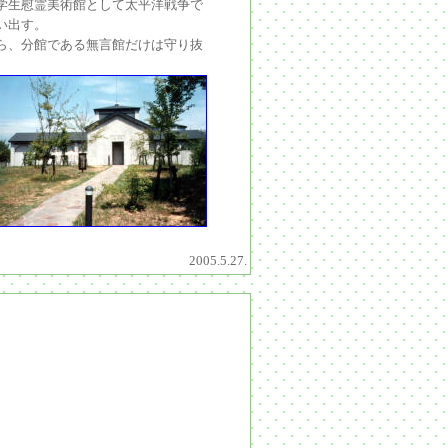
学生慰霊美術館として
太平洋戦争で
い出す。
ら、分館である無言館だけは守り抜
2005.5.27.