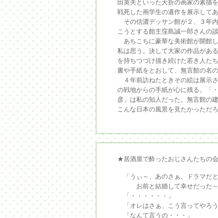
田英夫といった夭折の画家の素描
戦死した画学生の遺作を展示して
その信濃デッサン館が２、３年内
こうとする館主窪島誠一郎さんの
あちこちに豪華な美術館が開館し
私は思う。決して大家の作品があ
を持ちつづけ描き続けた若き人たち
書や手紙をとおして、無言館の名
４年前訪ねたときその絵は展示さ
の戦地からの手紙が心に残る。「
彦」は私の知人だった。無言館の
こんな日本の風景を見たかっただろ
★居酒屋で酔ったおじさんたちの
「うぃ～、あのさぁ、ドラマだと
お前と結婚して幸せだった～～
「・・・・・・」
「オレはさぁ、こう言ってやろう
「なんて言うの・・・」