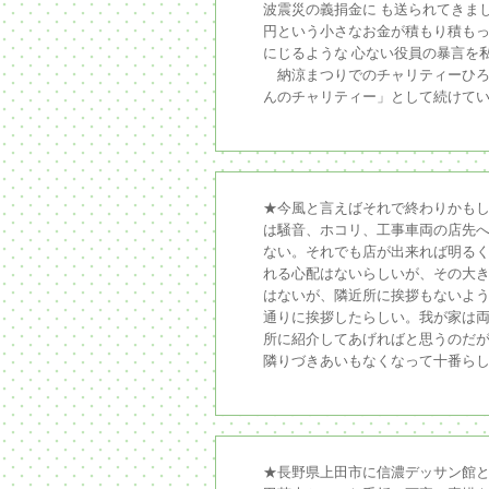
波震災の義捐金に も送られてきま
円という小さなお金が積もり積も
にじるような 心ない役員の暴言を
納涼まつりでのチャリティーひろ
んのチャリティー」として続けて
★今風と言えばそれで終わりかも
は騒音、ホコリ、工事車両の店先への
ない。それでも店が出来れば明る
れる心配はないらしいが、その大
はないが、隣近所に挨拶もないよ
通りに挨拶したらしい。我が家は両
所に紹介してあげればと思うのだ
隣りづきあいもなくなって十番ら
★長野県上田市に信濃デッサン館